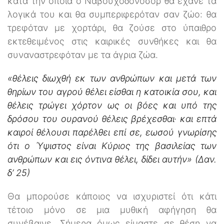
κατά την οποία ο Ναβουχοδονόσορ θα έχανε τα
λογικά του και θα συμπεριφερόταν σαν ζώο: θα
τρεφόταν με χορτάρι, θα ζούσε στο ύπαιθρο
εκτεθειμένος στις καιρικές συνθήκες και θα
συναναστρεφόταν με τα άγρια ζώα.
«θέλεις διωχθή εκ των ανθρώπων και μετά των
θηρίων του αγρού θέλει είσθαι η κατοικία σου, και
θέλεις τρώγει χόρτον ως οι βόες και υπό της
δρόσου του ουρανού θέλεις βρέχεσθαι· και επτά
καιροί θέλουσι παρέλθει επί σε, εωσού γνωρίσης
ότι ο Ύψιστος είναι Κύριος της βασιλείας των
ανθρώπων και εις όντινα θέλει, δίδει αυτήν» (Δαν.
δ’ 25)
Θα μπορούσε κάποιος να ισχυριστεί ότι κάτι
τέτοιο μόνο σε μια μυθική αφήγηση θα
συνέβαινε. Σήμερα όμως είμαστε σε θέση να