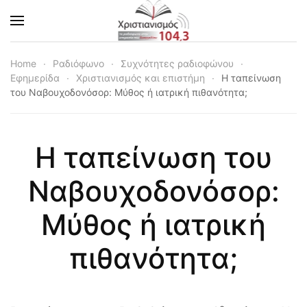
Skip to main content
Home
Ραδιόφωνο
Συχνότητες ραδιοφώνου
Εφημερίδα
Χριστιανισμός και επιστήμη
Η ταπείνωση
του Ναβουχοδονόσορ: Μύθος ή ιατρική πιθανότητα;
Η ταπείνωση του
Ναβουχοδονόσορ:
Μύθος ή ιατρική
πιθανότητα;