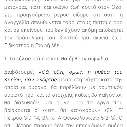
μετάνοια, πίστη και αιώνια ζωή κοντά στον Θεό.
Στο προηγούμενο μέρος είδαμε ότι αυτή η
αναγγελία απευθύνεται τόσο στους πιστούς όσο
και σε εκείνους που δεν έχουν ακόμη αποδεχτεί
την πρόσκληση του Χριστού για αιώνια ζωή.
Ειδικότερα η Γραφή λέει…
1. Το τέλος και η κρίση θα έρθουν αιφνίδια
Διαβάζουμε,
«Θά ‘ρθει, όμως, η ημέρα του
Κυρίου,
σαν
κλέφτης
μέσα στη νύχτα κατά την
οποία οι ουρανοί θα παρέλθουν με ορμητικόν
συριστό ήχο, και τα στοιχεία, καθώς θα καίγονται,
θα διαλυθούν, και η γη, και τα έργα που
βρίσκονται σ’ αυτή, θα κατακαούν» (βλ. Β’
Πέτρου 3:9-14, βλ. κ. Α’ Θεσσαλονικείς 5:2-3). Ο
απ. Πέτρος παρομοιάζει την επερχόμενη ημέρα