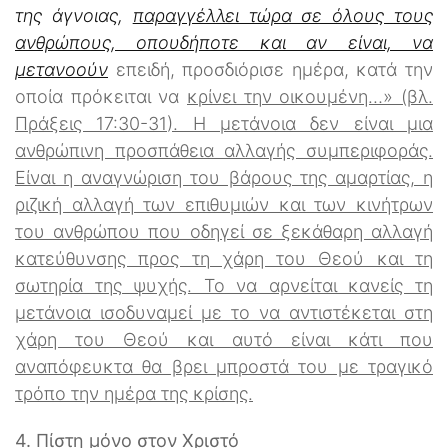
της άγνοιας,
παραγγέλλει τώρα σε όλους τους
ανθρώπους, οπουδήποτε και αν είναι, να
μετανοούν
επειδή, προσδιόρισε ημέρα, κατά την
οποία πρόκειται να
κρίνει την οικουμένη…» (βλ.
Πράξεις 17:30-31). Η μετάνοια δεν είναι μια
ανθρώπινη προσπάθεια αλλαγής συμπεριφοράς.
Είναι η αναγνώριση του βάρους της αμαρτίας, η
ριζική αλλαγή των επιθυμιών και των κινήτρων
του ανθρώπου που οδηγεί σε ξεκάθαρη αλλαγή
κατεύθυνσης προς τη χάρη του Θεού και τη
σωτηρία της ψυχής. Το να αρνείται κανείς τη
μετάνοια ισοδυναμεί με το να αντιστέκεται στη
χάρη του Θεού και αυτό είναι κάτι που
αναπόφευκτα θα βρει μπροστά του με τραγικό
τρόπο την ημέρα της κρίσης.
4. Πίστη μόνο στον Χριστό