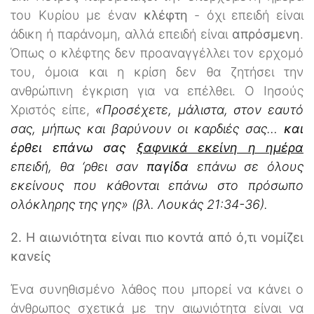
του Κυρίου με έναν
κλέφτη
- όχι επειδή είναι
άδικη ή παράνομη, αλλά επειδή είναι
απρόσμενη
.
Όπως ο κλέφτης δεν προαναγγέλλει τον ερχομό
του, όμοια και η κρίση δεν θα ζητήσει την
ανθρώπινη έγκριση για να επέλθει. Ο Ιησούς
Χριστός είπε,
«Προσέχετε, μάλιστα, στον εαυτό
σας, μήπως και βαρύνουν οι καρδιές σας…
και
έρθει επάνω σας
ξαφνικά εκείνη η ημέρα
επειδή, θα ‘ρθει σαν
παγίδα
επάνω σε όλους
εκείνους που κάθονται επάνω στο πρόσωπο
ολόκληρης της γης» (βλ. Λουκάς 21:34-36).
2. Η αιωνιότητα είναι πιο κοντά από ό,τι νομίζει
κανείς
Ένα συνηθισμένο λάθος που μπορεί να κάνει ο
άνθρωπος σχετικά με την αιωνιότητα είναι να