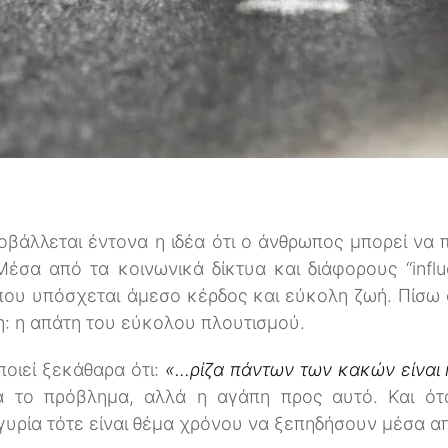
οβάλλεται έντονα η ιδέα ότι ο άνθρωπος μπορεί να 
έσα από τα κοινωνικά δίκτυα και διάφορους “influe
 που υπόσχεται άμεσο κέρδος και εύκολη ζωή. Πίσω
η: η απάτη του εύκολου πλουτισμού.
ποιεί ξεκάθαρα ότι:
«...ρίζα πάντων των κακών είναι
μα το πρόβλημα, αλλά η αγάπη προς αυτό. Και ό
υρία τότε είναι θέμα χρόνου να ξεπηδήσουν μέσα απ