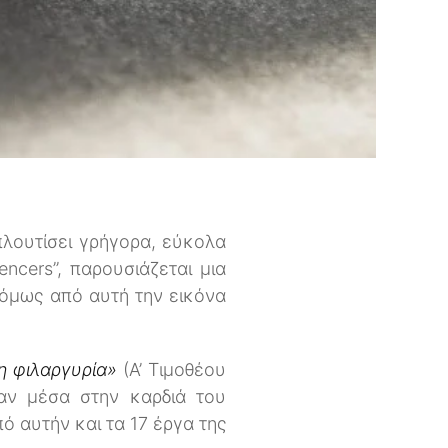
πλουτίσει γρήγορα, εύκολα
ncers”, παρουσιάζεται μια
 όμως από αυτή την εικόνα
 η φιλαργυρία»
(Α’ Τιμοθέου
ταν μέσα στην καρδιά του
ό αυτήν και τα 17 έργα της