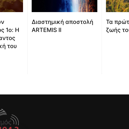
ων
Διαστημική αποστολή
Τα πρώτ
ς 1ο: Η
ARTEMIS II
ζωής το
αντος
κή του