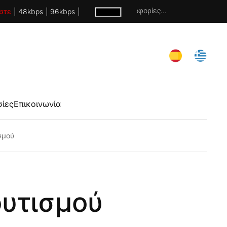
Χωρίς πληροφορίες...
στε
|
48kbps
|
96kbps
|
σίες
Επικοινωνία
σμού
ουτισμού