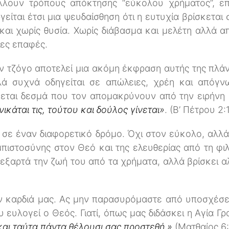
άλλουν τρόπους απόκτησης “εύκολου χρήματος”, επ
γείται έτσι μια ψευδαίσθηση ότι η ευτυχία βρίσκεται 
και χωρίς θυσία. Χωρίς διάβασμα και μελέτη αλλά 
λες επαφές.
ν τζόγο αποτελεί μια ακόμη έκφραση αυτής της πλάν
λά συχνά οδηγείται σε απώλειες, χρέη και απόγν
ίνεται δεσμά που τον απομακρύνουν από την ειρήνη 
νικάται τις, τούτου και δούλος γίνεται»
. (Β’ Πέτρου 2:
 σε έναν διαφορετικό δρόμο. Όχι στον εύκολο, αλλά
 εμπιστοσύνης στον Θεό και της ελευθερίας από τη φ
ν εξαρτά την ζωή του από τα χρήματα, αλλά βρίσκει 
ν καρδιά μας. Ας μην παρασυρόμαστε από υποσχέσε
 ευλογεί ο Θεός. Γιατί, όπως μας διδάσκει η Αγία Γ
 και ταύτα πάντα θέλουσι σας προστεθή.»
(Ματθαίος 6: