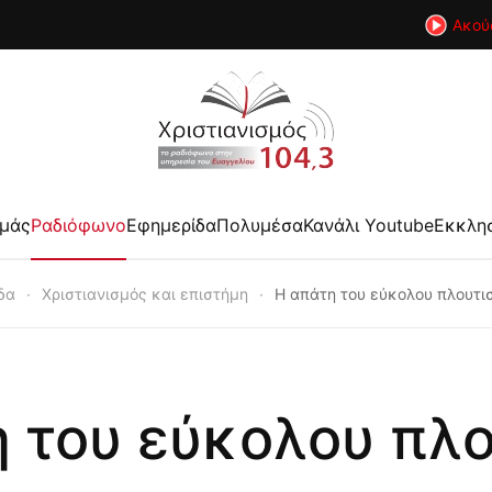
Ακού
εμάς
Ραδιόφωνο
Εφημερίδα
Πολυμέσα
Κανάλι Youtube
Εκκλη
δα
Χριστιανισμός και επιστήμη
Η απάτη του εύκολου πλουτι
 του εύκολου πλ