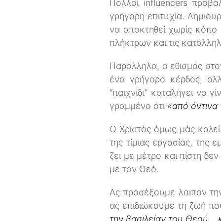
Πολλοί influencers προβ
γρήγορη επιτυχία. Δημιουρ
να αποκτηθεί χωρίς κόπο 
πλήκτρων και τις κατάλλη
Παράλληλα, ο εθισμός στο
ένα γρήγορο κέρδος, αλ
“παιχνίδι” καταλήγει να γ
γραμμένο ότι
«από όντινα 
Ο Χριστός όμως μάς καλεί
της τίμιας εργασίας, της
ζει με μέτρο και πίστη δε
με τον Θεό.
Ας προσέξουμε λοιπόν τη
ας επιδιώκουμε τη ζωή που
την βασιλείαν του Θεού...