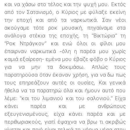
και να χάσω στο τέλος και την ψυχή μου. Εκτός
από τον Σατανισμό, ο Κύριος με φύλαξε εκείνη
την εποχή και από τα ναρκωτικά. Σαν νέοι
ακούγαμε τότε ροκ μουσική, πηγαίναμε στα
ανάλογα στέκια της εποχής, τη “Βικτώρια” τη
“Ροκ Ντράγκον” και ενώ όλοι οι φίλοι μου
έπαιρναν ναρκωτικά -όλη η παρέα μου χωρίς
καμιά εξαίρεση- εμένα μου έβαζε φόβο ο Κύριος
για να μην τα δοκιμάσω. Απλώς τους
παρατηρούσα όταν έκαναν χρήση, για να δω πως
τους επηρεάζουν αυτές οι ουσίες, Και γενικά
ήθελα να τα παρατηρώ όλα και ήμουν αυτό που
λέμε: “και του λιμανιού και του σαλονιού.” Είχα
κάνει παρέα και με ανθρώπους
εξευγενισμένους, είχα κάνει παρέα και με
περιθωριακούς, γιατί έψαχνα να βρω τι ακριβώς
γίνεται και ποιό είναι τελικά το νόημα μέσα στον