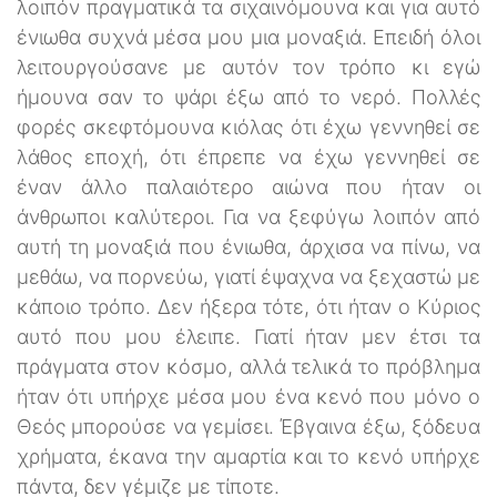
λοιπόν πραγματικά τα σιχαινόμουνα και για αυτό
ένιωθα συχνά μέσα μου μια μοναξιά. Επειδή όλοι
λειτουργούσανε με αυτόν τον τρόπο κι εγώ
ήμουνα σαν το ψάρι έξω από το νερό. Πολλές
φορές σκεφτόμουνα κιόλας ότι έχω γεννηθεί σε
λάθος εποχή, ότι έπρεπε να έχω γεννηθεί σε
έναν άλλο παλαιότερο αιώνα που ήταν οι
άνθρωποι καλύτεροι. Για να ξεφύγω λοιπόν από
αυτή τη μοναξιά που ένιωθα, άρχισα να πίνω, να
μεθάω, να πορνεύω, γιατί έψαχνα να ξεχαστώ με
κάποιο τρόπο. Δεν ήξερα τότε, ότι ήταν ο Κύριος
αυτό που μου έλειπε. Γιατί ήταν μεν έτσι τα
πράγματα στον κόσμο, αλλά τελικά το πρόβλημα
ήταν ότι υπήρχε μέσα μου ένα κενό που μόνο ο
Θεός μπορούσε να γεμίσει. Έβγαινα έξω, ξόδευα
χρήματα, έκανα την αμαρτία και το κενό υπήρχε
πάντα, δεν γέμιζε με τίποτε.