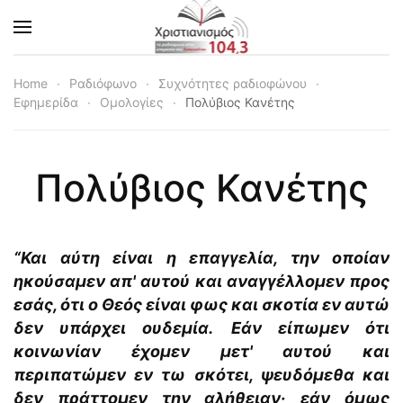
Skip to main content
Home
Ραδιόφωνο
Συχνότητες ραδιοφώνου
Εφημερίδα
Ομολογίες
Πολύβιος Κανέτης
Πολύβιος Κανέτης
“
Και αύτη είναι η επαγγελία, την οποίαν
ηκούσαμεν απ' αυτού και αναγγέλλομεν προς
εσάς, ότι ο Θεός είναι φως και σκοτία εν αυτώ
δεν υπάρχει ουδεμία.
Εάν είπωμεν ότι
κοινωνίαν έχομεν μετ' αυτού και
περιπατώμεν εν τω σκότει, ψευδόμεθα και
δεν πράττομεν την αλήθειαν·
εάν όμως