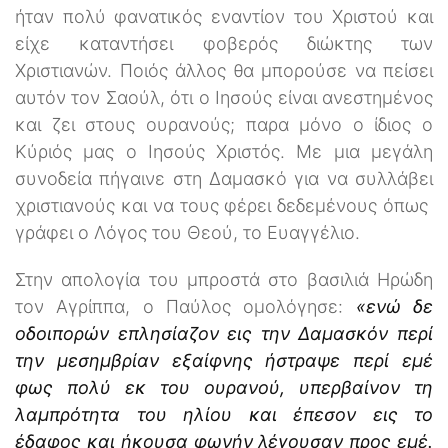
ήταν πολύ φανατικός εναντίον του Χριστού και
είχε καταντήσει φοβερός διώκτης των
Χριστιανών. Ποιός άλλος θα μπορούσε να πείσει
αυτόν τον Σαούλ, ότι ο Ιησούς είναι ανεστημένος
και ζει στους ουρανούς; παρα μόνο ο ίδιος ο
Κύριός μας ο Ιησούς Χριστός. Με μια μεγάλη
συνοδεία πήγαινε στη Δαμασκό για να συλλάβει
χριστιανούς και να τους φέρει δεδεμένους όπως
γράφει ο Λόγος του Θεού, το Ευαγγέλιο.
Στην απολογία του μπροστά στο βασιλιά Ηρώδη
τον Αγρίππα, ο Παύλος ομολόγησε:
«ενώ δε
οδοιπορών επλησίαζον εις την Δαμασκόν περί
την μεσημβρίαν εξαίφνης ήστραψε περί εμέ
φως πολύ εκ του ουρανού, υπερβαίνον τη
λαμπρότητα του ηλίου και έπεσον εις το
έδαφος και ήκουσα φωνήν λέγουσαν προς εμέ.