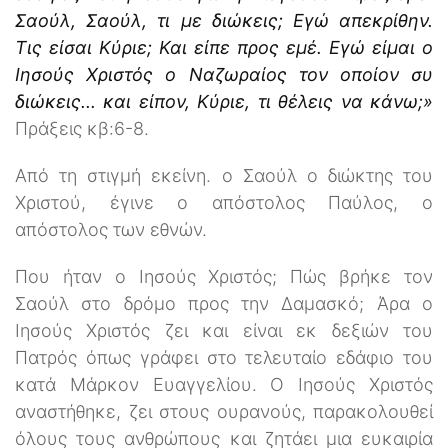
Σαούλ, Σαούλ, τι με διώκεις; Εγώ απεκρίθην.
Τις είσαι Κύριε; Και είπε προς εμέ. Εγώ είμαι ο
Ιησούς Χριστός ο Ναζωραίος τον οποίον συ
διώκεις... και είπον, Κύριε, τι θέλεις να κάνω;»
Πράξεις κβ:6-8.
Από τη στιγμή εκείνη. ο Σαούλ ο διώκτης του
Χριστού, έγινε ο απόστολος Παύλος, ο
απόστολος των εθνών.
Που ήταν ο Ιησούς Χριστός; Πώς βρήκε τον
Σαούλ στο δρόμο προς την Δαμασκό; Άρα ο
Ιησούς Χριστός ζει και είναι εκ δεξιών του
Πατρός όπως γράφει στο τελευταίο εδάφιο του
κατά Μάρκον Ευαγγελίου. Ο Ιησούς Χριστός
αναστήθηκε, ζει στους ουρανούς, παρακολουθεί
όλους τους ανθρώπους και ζητάει μια ευκαιρία