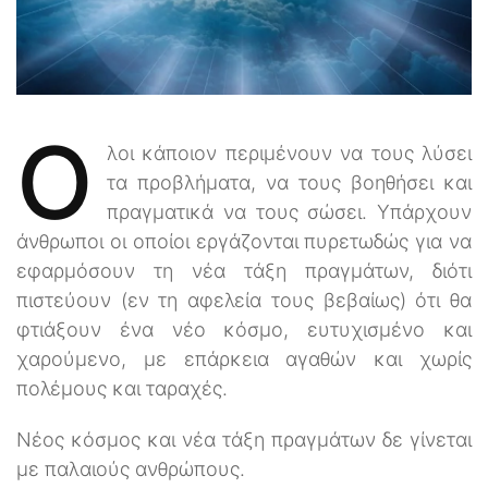
Ό
λοι κάποιον περιμένουν να τους λύσει
τα προβλήματα, να τους βοηθήσει και
πραγματικά να τους σώσει. Υπάρχουν
άνθρωποι οι οποίοι εργάζονται πυρετωδώς για να
εφαρμόσουν τη νέα τάξη πραγμάτων, διότι
πιστεύουν (εν τη αφελεία τους βεβαίως) ότι θα
φτιάξουν ένα νέο κόσμο, ευτυχισμένο και
χαρούμενο, με επάρκεια αγαθών και χωρίς
πολέμους και ταραχές.
Νέος κόσμος και νέα τάξη πραγμάτων δε γίνεται
με παλαιούς ανθρώπους.