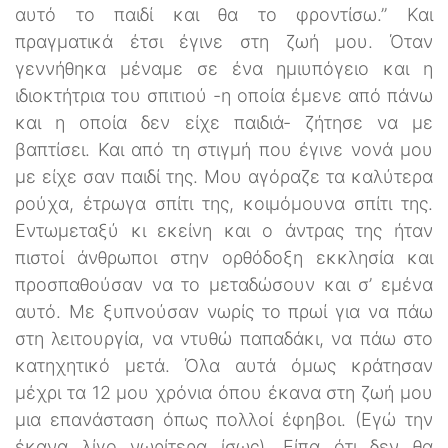
αυτό το παιδί και θα το φροντίσω.” Και
πραγματικά έτσι έγινε στη ζωή μου. Όταν
γεννήθηκα μέναμε σε ένα ημιυπόγειο και η
ιδιοκτήτρια του σπιτιού -η οποία έμενε από πάνω
και η οποία δεν είχε παιδιά- ζήτησε να με
βαπτίσει. Και από τη στιγμή που έγινε νονά μου
με είχε σαν παιδί της. Μου αγόραζε τα καλύτερα
ρούχα, έτρωγα σπίτι της, κοιμόμουνα σπίτι της.
Εντωμεταξύ κι εκείνη και ο άντρας της ήταν
πιστοί άνθρωποι στην ορθόδοξη εκκλησία και
προσπαθούσαν να το μεταδώσουν και σ’ εμένα
αυτό. Με ξυπνούσαν νωρίς το πρωί για να πάω
στη λειτουργία, να ντυθώ παπαδάκι, να πάω στο
κατηχητικό μετά. Όλα αυτά όμως κράτησαν
μέχρι τα 12 μου χρόνια όπου έκανα στη ζωή μου
μια επανάσταση όπως πολλοί έφηβοι. (Εγώ την
έκανα λίγο νωρίτερα ίσως). Είπα ότι δεν θα