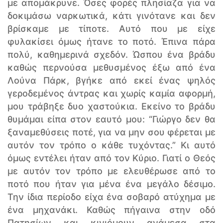
με απομάκρυνε. Όσες φορές πλησίαζα για να
δοκιμάσω ναρκωτικά, κάτι γινότανε και δεν
βρίσκαμε με τίποτε. Αυτό που με είχε
φυλακίσει όμως ήτανε το ποτό. Έπινα πάρα
πολύ, καθημερινά σχεδόν. Ώσπου ένα βράδυ
καθώς περνούσα μεθυσμένος έξω από ένα
Λούνα Πάρκ, βγήκε από εκεί ένας ψηλός
γεροδεμένος άντρας και χωρίς καμία αφορμή,
μου τράβηξε δυο χαστούκια. Εκείνο το βράδυ
θυμάμαι είπα στον εαυτό μου: “Γιώργο δεν θα
ξαναμεθύσεις ποτέ, για να μην σου φέρεται με
αυτόν τον τρόπο ο κάθε τυχόντας.” Κι αυτό
όμως εντέλει ήταν από τον Κύριο. Γιατί ο Θεός
με αυτόν τον τρόπο με ελευθέρωσε από το
ποτό που ήταν για μένα ένα μεγάλο δέσιμο.
Την ίδια περίοδο είχα ένα σοβαρό ατύχημα με
ένα μηχανάκι. Καθώς πήγαινα στην οδό
Πατησίων και κινιόμουν ανάμεσα στα