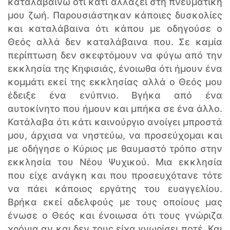
καταλαβαίνω ότι κάτι αλλάζει στη πνευματική
μου ζωή. Παρουσιάστηκαν κάποιες δυσκολίες
και καταλάβαινα ότι κάπου με οδηγούσε ο
Θεός αλλά δεν καταλάβαινα που. Σε καμία
περίπτωση δεν σκεφτόμουν να φύγω από την
εκκλησία της Κηφισιάς, ένοιωθα ότι ήμουν ένα
κομμάτι εκεί της εκκλησίας αλλά ο Θεός μου
έδειξε ένα ενύπνιο. Βγήκα από ένα
αυτοκίνητο που ήμουν και μπήκα σε ένα άλλο.
Κατάλαβα ότι κάτι καινούργιο ανοίγει μπροστά
μου, άρχισα να νηστεύω, να προσεύχομαι και
με οδήγησε ο Κύριος με θαυμαστό τρόπο στην
εκκλησία του Νέου Ψυχικού. Μια εκκλησία
που είχε ανάγκη και που προσευχότανε τότε
να πάει κάποιος εργάτης του ευαγγελίου.
Βρήκα εκεί αδελφούς με τους οποίους μας
ένωσε ο Θεός και ένοιωσα ότι τους γνώριζα
χρόνια αν και δεν τους είχα γνωρίσει ποτέ. Και