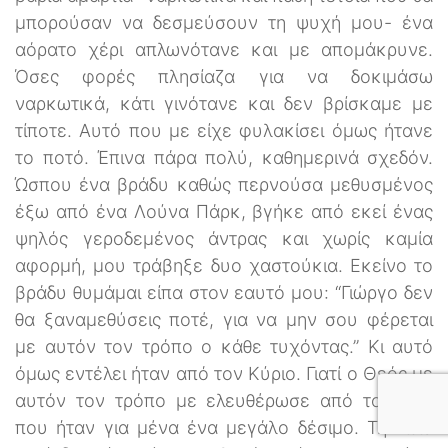
μπορούσαν να δεσμεύσουν τη ψυχή μου- ένα
αόρατο χέρι απλωνότανε και με απομάκρυνε.
Όσες φορές πλησίαζα για να δοκιμάσω
ναρκωτικά, κάτι γινότανε και δεν βρίσκαμε με
τίποτε. Αυτό που με είχε φυλακίσει όμως ήτανε
το ποτό. Έπινα πάρα πολύ, καθημερινά σχεδόν.
Ώσπου ένα βράδυ καθώς περνούσα μεθυσμένος
έξω από ένα Λούνα Πάρκ, βγήκε από εκεί ένας
ψηλός γεροδεμένος άντρας και χωρίς καμία
αφορμή, μου τράβηξε δυο χαστούκια. Εκείνο το
βράδυ θυμάμαι είπα στον εαυτό μου: “Γιώργο δεν
θα ξαναμεθύσεις ποτέ, για να μην σου φέρεται
με αυτόν τον τρόπο ο κάθε τυχόντας.” Κι αυτό
όμως εντέλει ήταν από τον Κύριο. Γιατί ο Θεός με
αυτόν τον τρόπο με ελευθέρωσε από το ποτό
που ήταν για μένα ένα μεγάλο δέσιμο. Την ίδια