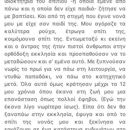
ιδιοκτήτρια του σπιτιού -η οποία έμενε από
πάνω και η οποία δεν είχε παιδιά- ζήτησε να
με βαπτίσει. Και από τη στιγμή που έγινε νονά
μου με είχε σαν παιδί της. Μου αγόραζε τα
καλύτερα ρούχα, έτρωγα σπίτι της,
κοιμόμουνα σπίτι της. Εντωμεταξύ κι εκείνη
και ο άντρας της ήταν πιστοί άνθρωποι στην
ορθόδοξη εκκλησία και προσπαθούσαν να το
μεταδώσουν και σ’ εμένα αυτό. Με ξυπνούσαν
νωρίς το πρωί για να πάω στη λειτουργία, να
ντυθώ παπαδάκι, να πάω στο κατηχητικό
μετά. Όλα αυτά όμως κράτησαν μέχρι τα 12
μου χρόνια όπου έκανα στη ζωή μου μια
επανάσταση όπως πολλοί έφηβοι. (Εγώ την
έκανα λίγο νωρίτερα ίσως). Είπα ότι δεν θα
ξαναπάω στην εκκλησία, έφυγα και από το
σπίτι της νονάς μου και ξεκίνησα να
εργάζομαι σε ένα κατάστημα ενδυμάτων στο