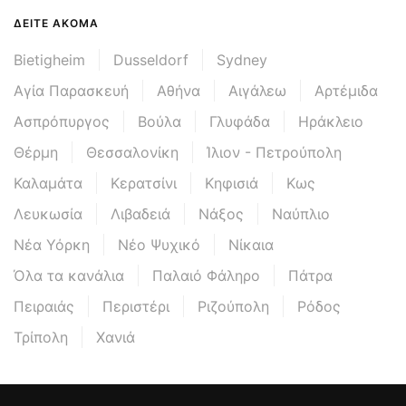
ΔΕΊΤΕ ΑΚΌΜΑ
Bietigheim
Dusseldorf
Sydney
Αγία Παρασκευή
Αθήνα
Αιγάλεω
Αρτέμιδα
Ασπρόπυργος
Βούλα
Γλυφάδα
Ηράκλειο
Θέρμη
Θεσσαλονίκη
Ίλιον - Πετρούπολη
Καλαμάτα
Κερατσίνι
Κηφισιά
Κως
Λευκωσία
Λιβαδειά
Νάξος
Ναύπλιο
Νέα Υόρκη
Νέο Ψυχικό
Νίκαια
Όλα τα κανάλια
Παλαιό Φάληρο
Πάτρα
Πειραιάς
Περιστέρι
Ριζούπολη
Ρόδος
Τρίπολη
Χανιά