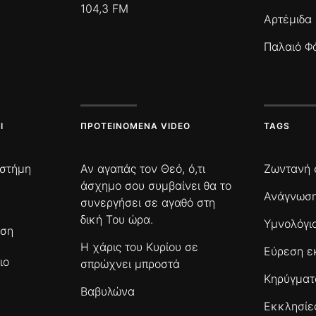
104,3 FM
Αρτέμιδα
Παλαιό Φ
Ι
ΠΡΟΤΕΙΝΌΜΕΝΑ VIDEO
TAGS
ιστήμη
Αν αγαπάς τον Θεό, ό,τι
Ζωντανή 
άσχημο σου συμβαίνει θα το
Ανάγνωση
συνεργήσει σε αγαθό στη
δική Του ώρα.
Υμνολόγι
ωση
Η χάρις του Κυρίου σε
Εύρεση ε
ιο
σπρώχνει μπροστά
Κηρύγμα
Βαβυλώνα
Εκκλησίε