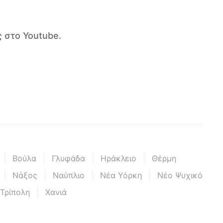
 στο Youtube.
Βούλα
Γλυφάδα
Ηράκλειο
Θέρμη
Νάξος
Ναύπλιο
Νέα Υόρκη
Νέο Ψυχικό
Τρίπολη
Χανιά