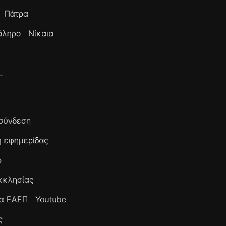
Πάτρα
άληρο
Νίκαια
σύνδεση
 εφημερίδας
ο
κκλησίας
τα ΕΑΕΠ
Youtube
ς