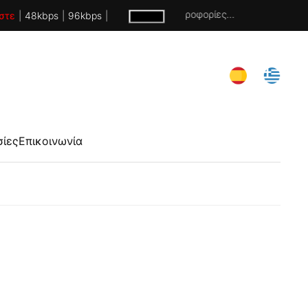
Χωρίς πληροφορίες...
στε
|
48kbps
|
96kbps
|
σίες
Επικοινωνία