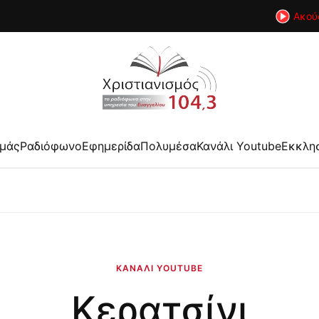
Ακού
εμάς
Ραδιόφωνο
Εφημερίδα
Πολυμέσα
Κανάλι Youtube
Εκκλη
ΚΑΝΆΛΙ YOUTUBE
Κερατσίνι