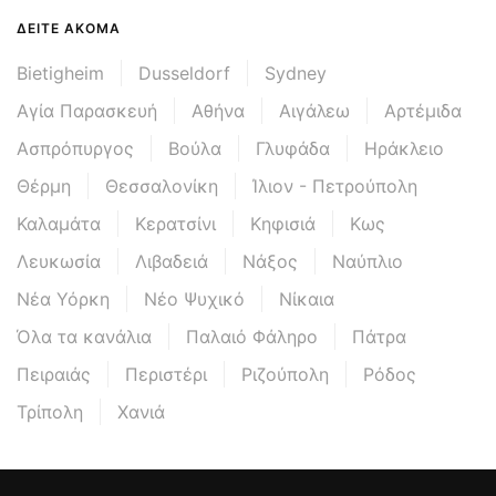
ΔΕΊΤΕ ΑΚΌΜΑ
Bietigheim
Dusseldorf
Sydney
Αγία Παρασκευή
Αθήνα
Αιγάλεω
Αρτέμιδα
Ασπρόπυργος
Βούλα
Γλυφάδα
Ηράκλειο
Θέρμη
Θεσσαλονίκη
Ίλιον - Πετρούπολη
Καλαμάτα
Κερατσίνι
Κηφισιά
Κως
Λευκωσία
Λιβαδειά
Νάξος
Ναύπλιο
Νέα Υόρκη
Νέο Ψυχικό
Νίκαια
Όλα τα κανάλια
Παλαιό Φάληρο
Πάτρα
Πειραιάς
Περιστέρι
Ριζούπολη
Ρόδος
Τρίπολη
Χανιά