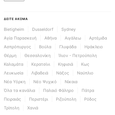
ΔΕΊΤΕ ΑΚΌΜΑ
Bietigheim
Dusseldorf
Sydney
Αγία Παρασκευή
Αθήνα
Αιγάλεω
Αρτέμιδα
Ασπρόπυργος
Βούλα
Γλυφάδα
Ηράκλειο
Θέρμη
Θεσσαλονίκη
Ίλιον - Πετρούπολη
Καλαμάτα
Κερατσίνι
Κηφισιά
Κως
Λευκωσία
Λιβαδειά
Νάξος
Ναύπλιο
Νέα Υόρκη
Νέο Ψυχικό
Νίκαια
Όλα τα κανάλια
Παλαιό Φάληρο
Πάτρα
Πειραιάς
Περιστέρι
Ριζούπολη
Ρόδος
Τρίπολη
Χανιά