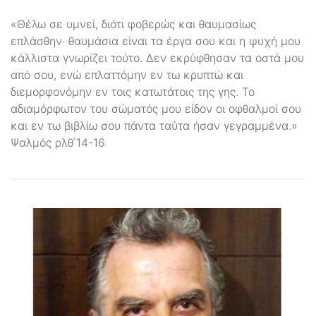
«Θέλω σε υμνεί, διότι φοβερώς και θαυμασίως
επλάσθην· θαυμάσια είναι τα έργα σου και η ψυχή μου
κάλλιστα γνωρίζει τούτο. Δεν εκρύφθησαν τα οστά μου
από σου, ενώ επλαττόμην εν τω κρυπτώ και
διεμορφονόμην εν τοις κατωτάτοις της γης. Το
αδιαμόρφωτον του σώματός μου είδον οι οφθαλμοί σου
και εν τω βιβλίω σου πάντα ταύτα ήσαν γεγραμμένα.»
Ψαλμός ρλθ΄14-16