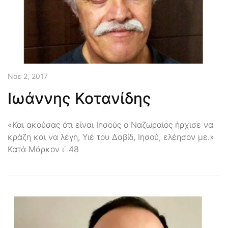
Νοε 2, 2017
Ιωάννης Κοτανίδης
«Και ακούσας ότι είναι Ιησούς ο Ναζωραίος ήρχισε να
κράζη και να λέγη, Υιέ του Δαβίδ, Ιησού, ελέησον με.»
Κατά Μάρκον ι΄ 48