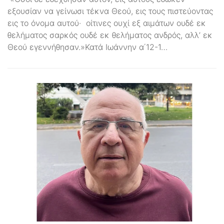
εξουσίαν να γείνωσι τέκνα Θεού, εις τους πιστεύοντας
εις το όνομα αυτού· οίτινες ουχί εξ αιμάτων ουδέ εκ
θελήματος σαρκός ουδέ εκ θελήματος ανδρός, αλλ’ εκ
Θεού εγεννήθησαν.»Κατά Ιωάννην α΄12-1…