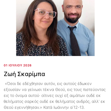
01 ΙΟΥΛΊΟΥ 2026
Ζωή Σκαρίμπα
«Όσοι δε εδέχθησαν αυτόν, εις αυτούς έδωκεν
εξουσίαν να γείνωσι τέκνα Θεού, εις τους πιστεύοντας
εις το όνομα αυτού· οίτινες ουχί εξ αιμάτων ουδέ εκ
θελήματος σαρκός ουδέ εκ θελήματος ανδρός, αλλ' εκ
Θεού εγεννήθησαν.» Κατά Ιωάννην α΄12-13.