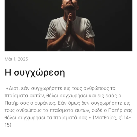
Μάι 1, 2025
Η συγχώρεση
«Διότι εάν συγχωρήσητε εις τους ανθρώπους τα
πταίσματα αυτών, θέλει συγχωρήσει και εις εσάς ο
Πατήρ σας ο ουράνιος. Εάν όμως δεν συγχωρήσητε εις
τους ανθρώπους τα πταίσματα αυτών, ουδέ ο Πατήρ σας
θέλει συγχωρήσει τα πταίσματά σας.» (Ματθαίος, ς΄:14-
15)