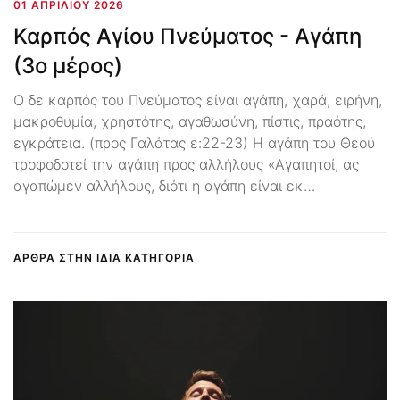
01 ΑΠΡΙΛΊΟΥ 2026
Καρπός Αγίου Πνεύματος - Αγάπη
(3ο μέρος)
Ο δε καρπός του Πνεύματος είναι αγάπη, χαρά, ειρήνη,
μακροθυμία, χρηστότης, αγαθωσύνη, πίστις, πραότης,
εγκράτεια. (προς Γαλάτας ε:22-23) Η αγάπη του Θεού
τροφοδοτεί την αγάπη προς αλλήλους «Αγαπητοί, ας
αγαπώμεν αλλήλους, διότι η αγάπη είναι εκ…
ΑΡΘΡΑ ΣΤΗΝ ΙΔΙΑ ΚΑΤΗΓΟΡΙΑ