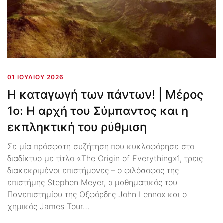
01 ΙΟΥΛΊΟΥ 2026
Η καταγωγή των πάντων! | Μέρος
1ο: Η αρχή του Σύμπαντος και η
εκπληκτική του ρύθμιση
Σε μία πρόσφατη συζήτηση που κυκλοφόρησε στο
διαδίκτυο με τίτλο «The Origin of Everything»1, τρεις
διακεκριμένοι επιστήμονες – ο φιλόσοφος της
επιστήμης Stephen Meyer, ο μαθηματικός του
Πανεπιστημίου της Οξφόρδης John Lennox και ο
χημικός James Tour…