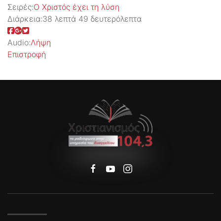
Σειρές:
Ο Χριστός έχει τη λύση
Διάρκεια:
38 λεπτά 49 δευτερόλεπτα
Audio:
Λήψη
Επιστροφή