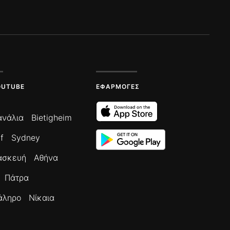
OUTUBE
ΕΦΑΡΜΟΓΈΣ
ανάλια
Bietigheim
f
Sydney
ασκευή
Αθήνα
Πάτρα
άληρο
Νίκαια