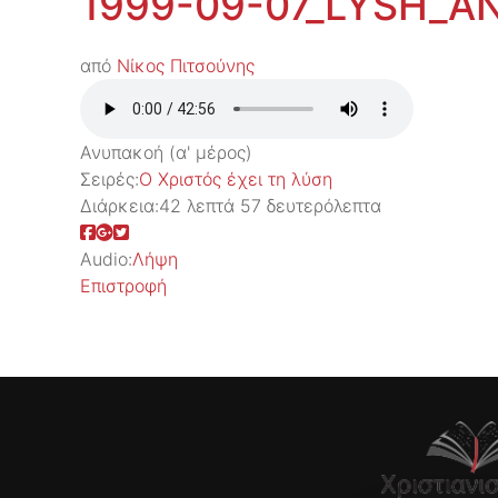
1999-09-07_LYSH_A
από
Νίκος Πιτσούνης
Ανυπακοή (α' μέρος)
Σειρές:
Ο Χριστός έχει τη λύση
Διάρκεια:
42 λεπτά 57 δευτερόλεπτα
Audio:
Λήψη
Επιστροφή