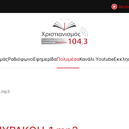
Ακού
εμάς
Ραδιόφωνο
Εφημερίδα
Πολυμέσα
Κανάλι Youtube
Εκκλη
1.mp3