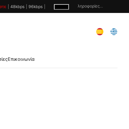
Χωρίς πληροφορίες...
στε
|
48kbps
|
96kbps
|
σίες
Επικοινωνία