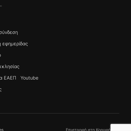
σύνδεση
 εφημερίδας
ο
κκλησίας
τα ΕΑΕΠ
Youtube
ς
es
Επιστροφή στη Κορυφή