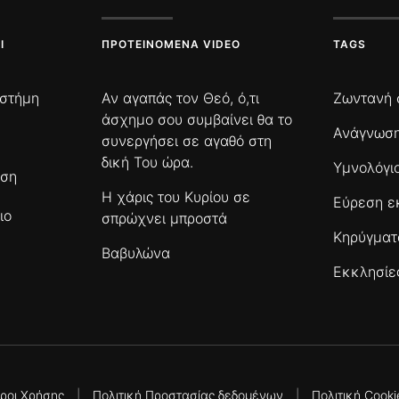
Ι
ΠΡΟΤΕΙΝΌΜΕΝΑ VIDEO
TAGS
ιστήμη
Αν αγαπάς τον Θεό, ό,τι
Ζωντανή 
άσχημο σου συμβαίνει θα το
Ανάγνωση
συνεργήσει σε αγαθό στη
δική Του ώρα.
Υμνολόγι
ωση
Η χάρις του Κυρίου σε
Εύρεση ε
ιο
σπρώχνει μπροστά
Κηρύγμα
Βαβυλώνα
Εκκλησίε
ροι Χρήσης
|
Πολιτική Προστασίας δεδομένων
|
Πολιτική Cooki