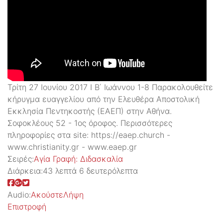
Τρίτη 27 Ιουνίου 2017 Ι Β΄ Ιωάννου 1-8 Παρακολουθείτε
κήρυγμα ευαγγελίου από την Ελευθέρα Αποστολική
Εκκλησία Πεντηκοστής (ΕΑΕΠ) στην Αθήνα.
Σοφοκλέους 52 - 1ος όροφος. Περισσότερες
πληροφορίες στα site: https://eaep.church -
www.christianity.gr - www.eaep.gr
Σειρές:
Aγία Γραφή: Διδασκαλία
Διάρκεια:
43 λεπτά 6 δευτερόλεπτα
Audio:
Ακούστε
Λήψη
Επιστροφή