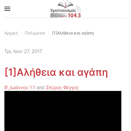
Skip to main content
Αρχική
Πολυμέσα
[1]Αλήθεια και αγάπη
Τρι, Ιουν 27, 2017
[1]Αλήθεια και αγάπη
Β'_Ιωάννου 1:1
από
Σπύρος Φέγγος