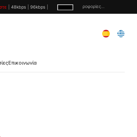
Χωρίς πληροφορίες...
στε
|
48kbps
|
96kbps
|
σίες
Επικοινωνία