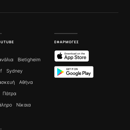
OUTUBE
ΕΦΑΡΜΟΓΈΣ
ανάλια
Bietigheim
f
Sydney
ασκευή
Αθήνα
Πάτρα
άληρο
Νίκαια