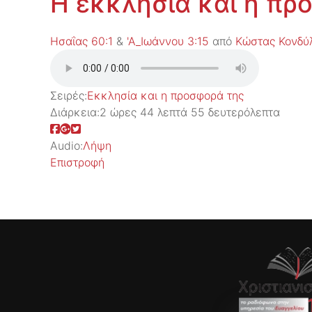
Η εκκλησία και η π
Ησαΐας 60:1
&
'Α_Ιωάννου 3:15
από
Κώστας Κονδύ
Σειρές:
Εκκλησία και η προσφορά της
Διάρκεια:
2 ώρες 44 λεπτά 55 δευτερόλεπτα
Audio:
Λήψη
Επιστροφή