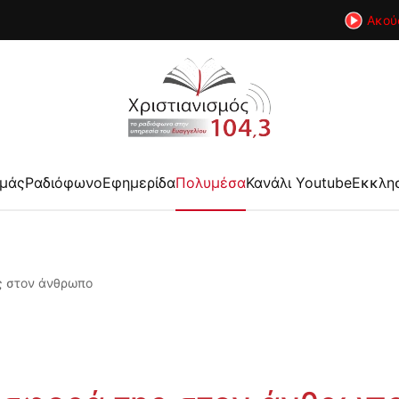
Ακού
εμάς
Ραδιόφωνο
Εφημερίδα
Πολυμέσα
Κανάλι Youtube
Εκκλη
ς στον άνθρωπο