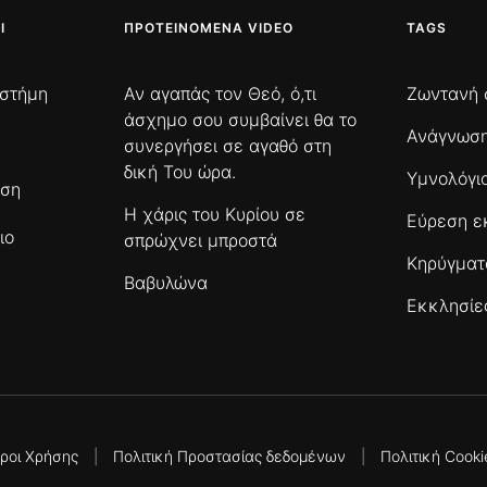
Ι
ΠΡΟΤΕΙΝΌΜΕΝΑ VIDEO
TAGS
ιστήμη
Αν αγαπάς τον Θεό, ό,τι
Ζωντανή 
άσχημο σου συμβαίνει θα το
Ανάγνωση
συνεργήσει σε αγαθό στη
δική Του ώρα.
Υμνολόγι
ωση
Η χάρις του Κυρίου σε
Εύρεση ε
ιο
σπρώχνει μπροστά
Κηρύγμα
Βαβυλώνα
Εκκλησίε
ροι Χρήσης
|
Πολιτική Προστασίας δεδομένων
|
Πολιτική Cooki