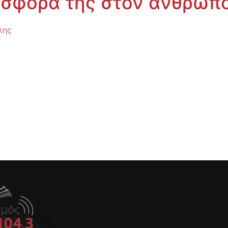
ροσφορά της στον άνθρωπ
λης