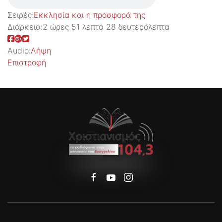
Σειρές:
Εκκλησία και η προσφορά της
Διάρκεια:
2 ώρες 51 λεπτά 28 δευτερόλεπτα
Audio:
Λήψη
Επιστροφή