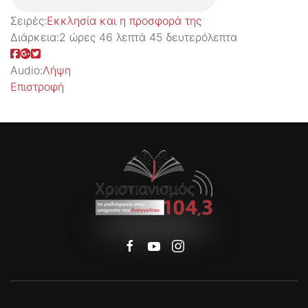
Σειρές:
Εκκλησία και η προσφορά της
Διάρκεια:
2 ώρες 46 λεπτά 45 δευτερόλεπτα
Audio:
Λήψη
Επιστροφή