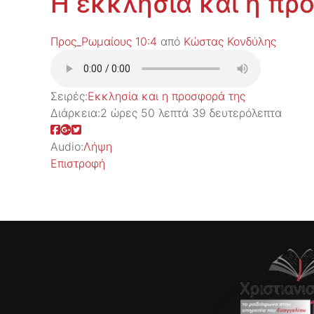
Η εκκλησία και η π
Προς_Ρωμαίους 10:4
από
Κώστας Κονδύλης
Σειρές:
Εκκλησία και η προσφορά της
Διάρκεια:
2 ώρες 50 λεπτά 39 δευτερόλεπτα
Audio:
Λήψη
Επιστροφή