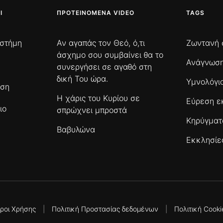
Ι
ΠΡΟΤΕΙΝΌΜΕΝΑ VIDEO
TAGS
ιστήμη
Αν αγαπάς τον Θεό, ό,τι
Ζωντανή 
άσχημο σου συμβαίνει θα το
Ανάγνωση
συνεργήσει σε αγαθό στη
δική Του ώρα.
Υμνολόγι
ωση
Η χάρις του Κυρίου σε
Εύρεση ε
ιο
σπρώχνει μπροστά
Κηρύγμα
Βαβυλώνα
Εκκλησίε
ροι Χρήσης
|
Πολιτική Προστασίας δεδομένων
|
Πολιτική Cooki