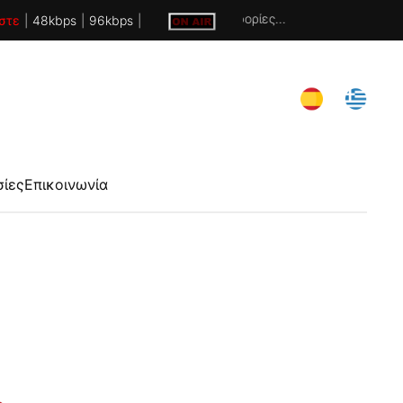
Χωρίς πληροφορίες...
στε
|
48kbps
|
96kbps
|
σίες
Επικοινωνία