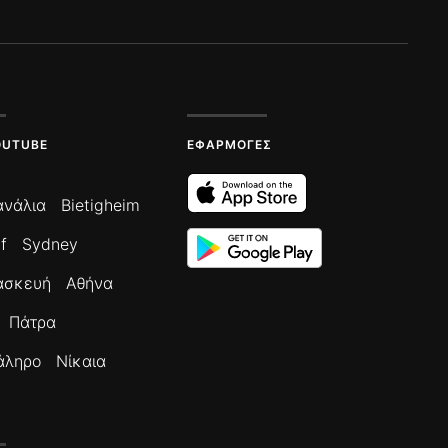
OUTUBE
ΕΦΑΡΜΟΓΈΣ
ανάλια
Bietigheim
f
Sydney
ασκευή
Αθήνα
Πάτρα
άληρο
Νίκαια