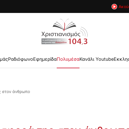
Ακού
εμάς
Ραδιόφωνο
Εφημερίδα
Πολυμέσα
Κανάλι Youtube
Εκκλη
ς στον άνθρωπο