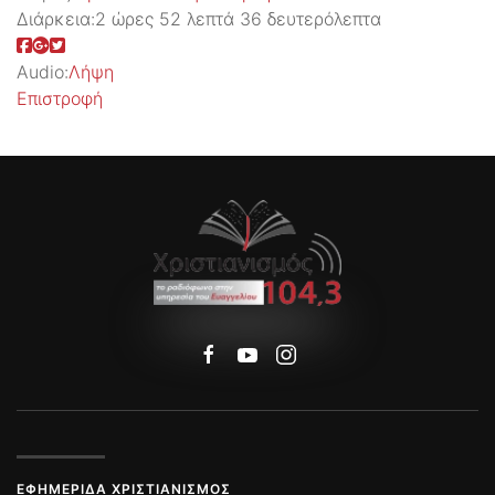
Διάρκεια:
2 ώρες 52 λεπτά 36 δευτερόλεπτα
Audio:
Λήψη
Επιστροφή
ΕΦΗΜΕΡΊΔΑ ΧΡΙΣΤΙΑΝΙΣΜΌΣ