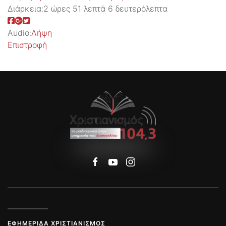
Διάρκεια:
2 ώρες 51 λεπτά 6 δευτερόλεπτα
Audio:
Λήψη
Επιστροφή
ΕΦΗΜΕΡΊΔΑ ΧΡΙΣΤΙΑΝΙΣΜΌΣ