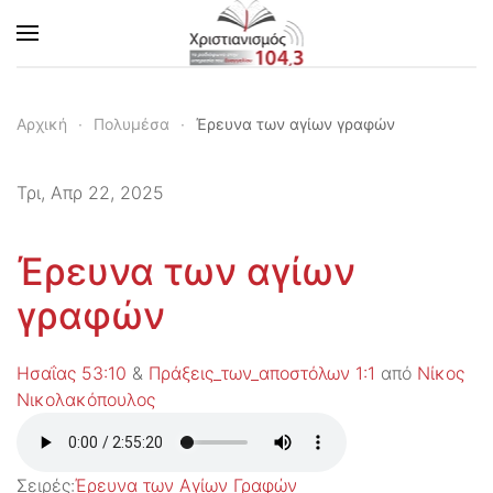
Skip to main content
Αρχική
Πολυμέσα
Έρευνα των αγίων γραφών
Τρι, Απρ 22, 2025
Έρευνα των αγίων
γραφών
Ησαΐας 53:10
&
Πράξεις_των_αποστόλων 1:1
από
Νίκος
Νικολακόπουλος
Σειρές:
Έρευνα των Αγίων Γραφών