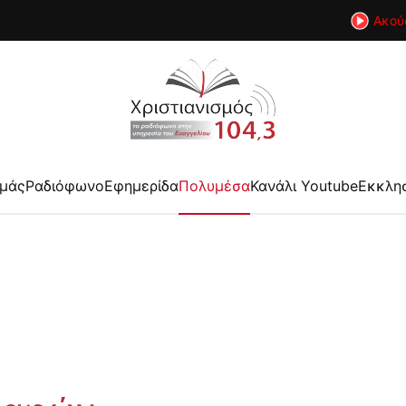
Ακού
εμάς
Ραδιόφωνο
Εφημερίδα
Πολυμέσα
Κανάλι Youtube
Εκκλη