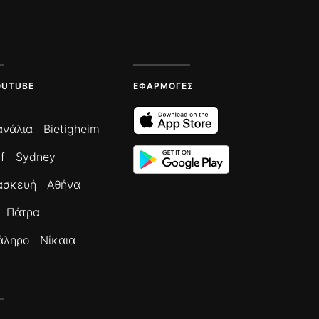
OUTUBE
ΕΦΑΡΜΟΓΈΣ
ανάλια
Bietigheim
f
Sydney
ασκευή
Αθήνα
Πάτρα
άληρο
Νίκαια