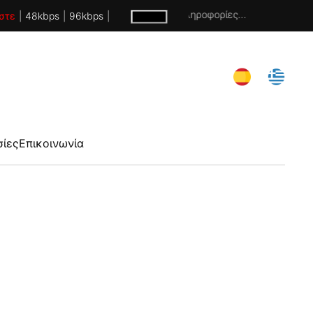
Χωρίς πληροφορίες...
στε
|
48kbps
|
96kbps
|
σίες
Επικοινωνία