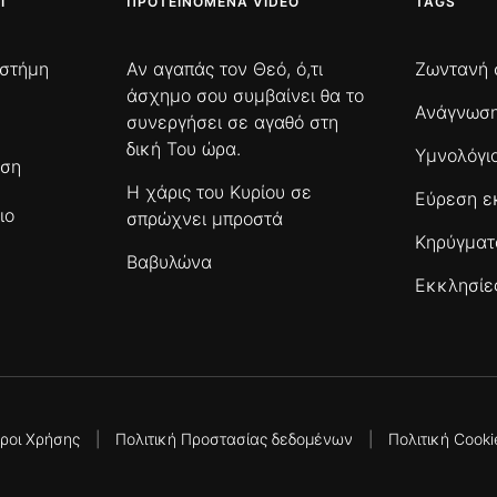
Ι
ΠΡΟΤΕΙΝΌΜΕΝΑ VIDEO
TAGS
ιστήμη
Αν αγαπάς τον Θεό, ό,τι
Ζωντανή 
άσχημο σου συμβαίνει θα το
Ανάγνωση
συνεργήσει σε αγαθό στη
δική Του ώρα.
Υμνολόγι
ωση
Η χάρις του Κυρίου σε
Εύρεση ε
ιο
σπρώχνει μπροστά
Κηρύγμα
Βαβυλώνα
Εκκλησίε
ροι Χρήσης
|
Πολιτική Προστασίας δεδομένων
|
Πολιτική Cooki