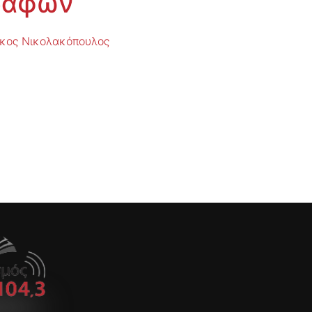
γραφών
ίκος Νικολακόπουλος