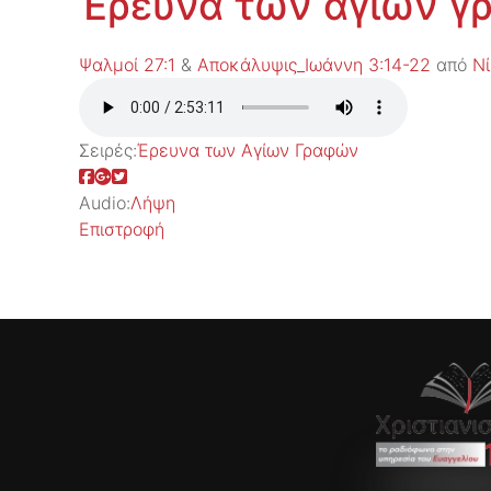
Έρευνα των αγίων 
Ψαλμοί 27:1
&
Αποκάλυψις_Ιωάννη 3:14-22
από
Ν
Σειρές:
Έρευνα των Αγίων Γραφών
Audio:
Λήψη
Επιστροφή