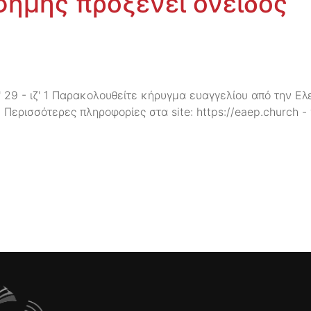
 φήμης προξενεί όνειδος
ις' 29 - ιζ' 1 Παρακολουθείτε κήρυγμα ευαγγελίου από την
Περισσότερες πληροφορίες στα site: https://eaep.church - 