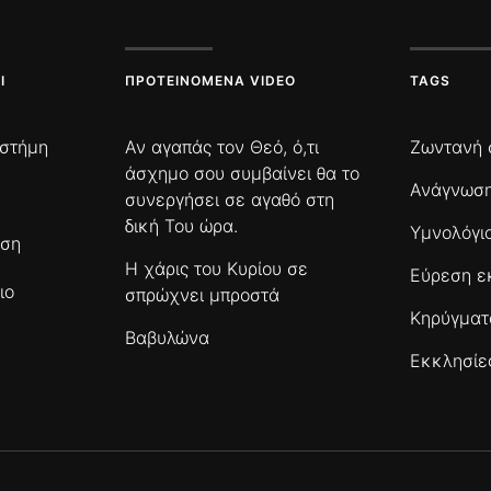
Ι
ΠΡΟΤΕΙΝΌΜΕΝΑ VIDEO
TAGS
ιστήμη
Αν αγαπάς τον Θεό, ό,τι
Ζωντανή 
άσχημο σου συμβαίνει θα το
Ανάγνωση
συνεργήσει σε αγαθό στη
δική Του ώρα.
Υμνολόγι
ωση
Η χάρις του Κυρίου σε
Εύρεση ε
ιο
σπρώχνει μπροστά
Κηρύγμα
Βαβυλώνα
Εκκλησίε