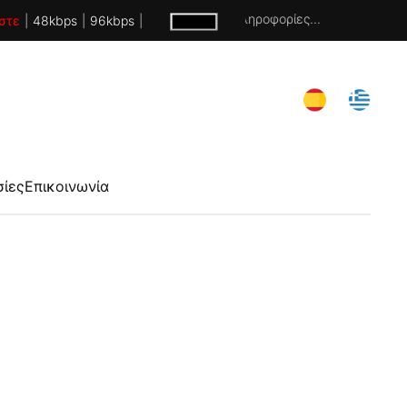
Χωρίς πληροφορίες...
στε
|
48kbps
|
96kbps
|
σίες
Επικοινωνία