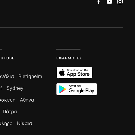
OUTUBE
ΕΦΑΡΜΟΓΈΣ
ανάλια
Bietigheim
f
Sydney
ασκευή
Αθήνα
Πάτρα
άληρο
Νίκαια