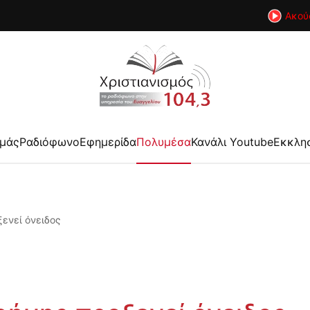
Ακού
εμάς
Ραδιόφωνο
Εφημερίδα
Πολυμέσα
Κανάλι Youtube
Εκκλη
ξενεί όνειδος