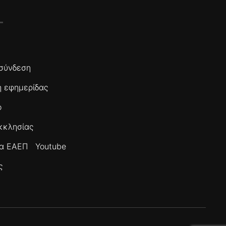
σύνδεση
 εφημερίδας
ο
κκλησίας
τα ΕΑΕΠ
Youtube
ς