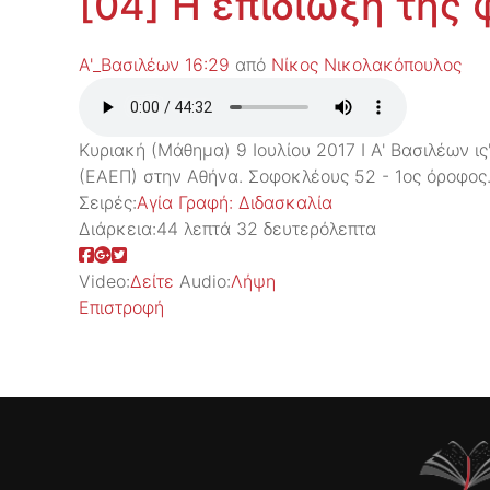
[04] Η επιδίωξη της
Α'_Βασιλέων 16:29
από
Νίκος Νικολακόπουλος
Κυριακή (Μάθημα) 9 Ιουλίου 2017 Ι Α' Βασιλέων 
(ΕΑΕΠ) στην Αθήνα. Σοφοκλέους 52 - 1ος όροφος. 
Σειρές:
Aγία Γραφή: Διδασκαλία
Διάρκεια:
44 λεπτά 32 δευτερόλεπτα
Video:
Δείτε
Audio:
Λήψη
Επιστροφή