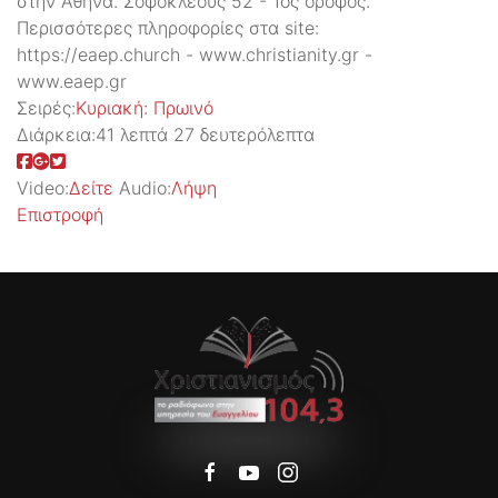
στην Αθήνα. Σοφοκλέους 52 - 1ος όροφος.
Περισσότερες πληροφορίες στα site:
https://eaep.church - www.christianity.gr -
www.eaep.gr
Σειρές:
Kυριακή: Πρωινό
Διάρκεια:
41 λεπτά 27 δευτερόλεπτα
Video:
Δείτε
Audio:
Λήψη
Επιστροφή