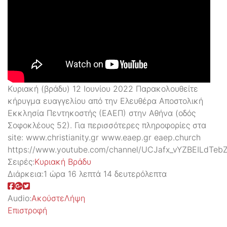
Κυριακή (βράδυ) 12 Ιουνίου 2022 Παρακολουθείτε
κήρυγμα ευαγγελίου από την Ελευθέρα Αποστολική
Εκκλησία Πεντηκοστής (ΕΑΕΠ) στην Αθήνα (οδός
Σοφοκλέους 52). Για περισσότερες πληροφορίες στα
site: www.christianity.gr www.eaep.gr eaep.church
https://www.youtube.com/channel/UCJafx_vYZBEILdTeb
Σειρές:
Kυριακή Βράδυ
Διάρκεια:
1 ώρα 16 λεπτά 14 δευτερόλεπτα
Audio:
Ακούστε
Λήψη
Επιστροφή