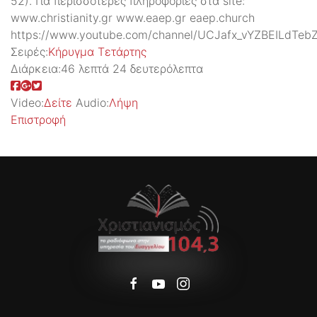
52). Για περισσότερες πληροφορίες στα site:
www.christianity.gr www.eaep.gr eaep.church
https://www.youtube.com/channel/UCJafx_vYZBEILdTeb
Σειρές:
Kήρυγμα Τετάρτης
Διάρκεια:
46 λεπτά 24 δευτερόλεπτα
Video:
Δείτε
Audio:
Λήψη
Επιστροφή