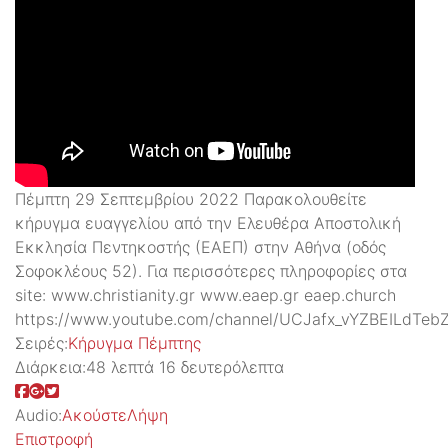
Πέμπτη 29 Σεπτεμβρίου 2022 Παρακολουθείτε
κήρυγμα ευαγγελίου από την Ελευθέρα Αποστολική
Εκκλησία Πεντηκοστής (ΕΑΕΠ) στην Αθήνα (οδός
Σοφοκλέους 52). Για περισσότερες πληροφορίες στα
site: www.christianity.gr www.eaep.gr eaep.church
https://www.youtube.com/channel/UCJafx_vYZBEILdTeb
Σειρές:
Kήρυγμα Πέμπτης
Διάρκεια:
48 λεπτά 16 δευτερόλεπτα
Audio:
Ακούστε
Λήψη
Επιστροφή