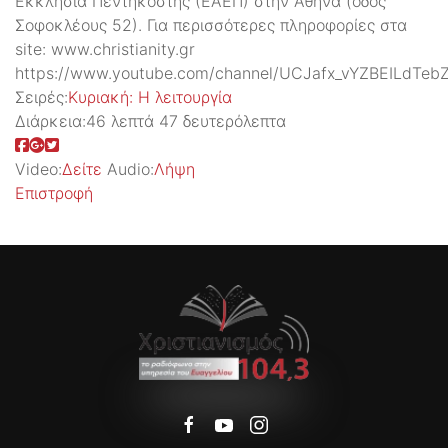
Εκκλησία Πεντηκοστής (ΕΑΕΠ) στην Αθήνα (οδός
Σοφοκλέους 52). Για περισσότερες πληροφορίες στα
site: www.christianity.gr
https://www.youtube.com/channel/UCJafx_vYZBEILdTeb
Σειρές:
Kυριακή: H λειτουργία
Διάρκεια:
46 λεπτά 47 δευτερόλεπτα
Video:
Δείτε
Audio:
Λήψη
Επιστροφή