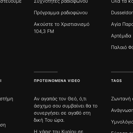
πιστεύουμε
Συχνότητες ραδιοφώνου
Όλα τα κ
Πρόγραμμα ραδιοφώνου
Dusseldor
Ακούστε το Χριστιανισμό
Αγία Παρ
104,3 FM
Αρτέμιδα
Παλαιό Φ
Ι
ΠΡΟΤΕΙΝΌΜΕΝΑ VIDEO
TAGS
ιστήμη
Αν αγαπάς τον Θεό, ό,τι
Ζωντανή 
άσχημο σου συμβαίνει θα το
Ανάγνωση
συνεργήσει σε αγαθό στη
δική Του ώρα.
Υμνολόγι
ωση
Η χάρις του Κυρίου σε