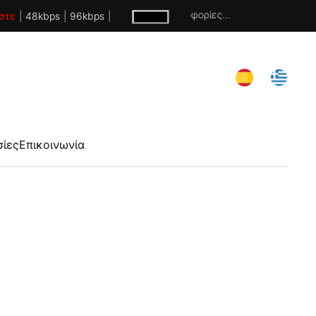
Χωρίς πληροφορίες...
στε
|
48kbps
|
96kbps
|
σίες
Επικοινωνία