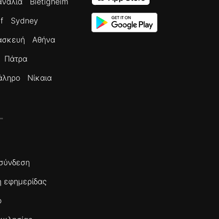
ανάλια
Bietigheim
f
Sydney
ασκευή
Αθήνα
Πάτρα
άληρο
Νίκαια
σύνδεση
 εφημερίδας
ο