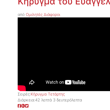
Κήρυγμα του Ευαγγελ
από
Ομιλητές Διάφοροι
Σειρές:
Kήρυγμα Τετάρτης
Διάρκεια:
42 λεπτά 3 δευτερόλεπτα