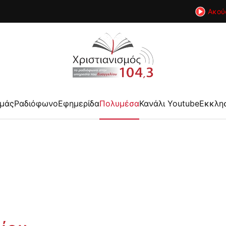
Ακού
εμάς
Ραδιόφωνο
Εφημερίδα
Πολυμέσα
Κανάλι Youtube
Εκκλη