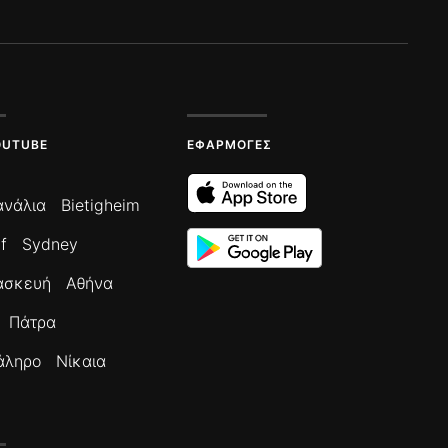
OUTUBE
ΕΦΑΡΜΟΓΈΣ
ανάλια
Bietigheim
f
Sydney
ασκευή
Αθήνα
Πάτρα
άληρο
Νίκαια