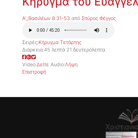
Κήρυγμα του Ευαγγελ
Α'_Βασιλέων 8:31-53
από
Σπύρος Φέγγος
Σειρές:
Kήρυγμα Τετάρτης
Διάρκεια:
45 λεπτά 21 δευτερόλεπτα
Video:
Δείτε
Audio:
Λήψη
Επιστροφή