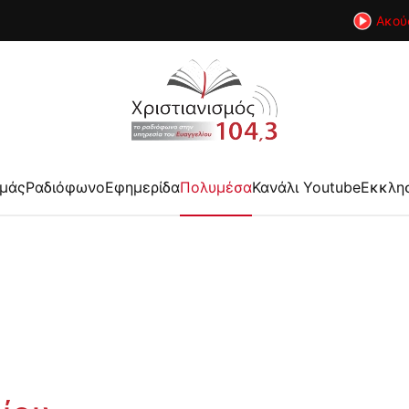
Ακού
εμάς
Ραδιόφωνο
Εφημερίδα
Πολυμέσα
Κανάλι Youtube
Εκκλη