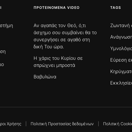
Ι
ΠΡΟΤΕΙΝΌΜΕΝΑ VIDEO
TAGS
ιστήμη
Αν αγαπάς τον Θεό, ό,τι
Ζωντανή 
άσχημο σου συμβαίνει θα το
Ανάγνωση
συνεργήσει σε αγαθό στη
δική Του ώρα.
Υμνολόγι
ωση
Η χάρις του Κυρίου σε
Εύρεση ε
ιο
σπρώχνει μπροστά
Κηρύγμα
Βαβυλώνα
Εκκλησίε
ροι Χρήσης
|
Πολιτική Προστασίας δεδομένων
|
Πολιτική Cooki