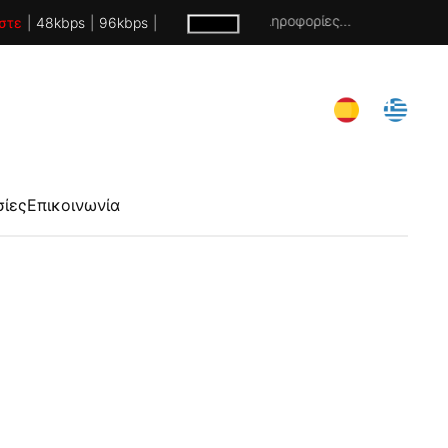
Χωρίς πληροφορίες...
στε
|
48kbps
|
96kbps
|
σίες
Επικοινωνία