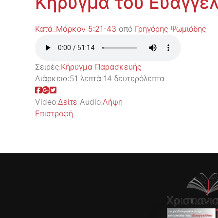
Κήρυγμα του Ευαγγελ
Κατά_Μάρκον 5:21-43
από
Γρηγόρης Ψωμιάδης
Σειρές:
Kήρυγμα Παρασκευής
Διάρκεια:
51 λεπτά 14 δευτερόλεπτα
Video:
Δείτε
Audio:
Λήψη
Επιστροφή