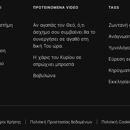
Ι
ΠΡΟΤΕΙΝΌΜΕΝΑ VIDEO
TAGS
ιστήμη
Αν αγαπάς τον Θεό, ό,τι
Ζωντανή 
άσχημο σου συμβαίνει θα το
Ανάγνωση
συνεργήσει σε αγαθό στη
δική Του ώρα.
Υμνολόγι
ωση
Η χάρις του Κυρίου σε
Εύρεση ε
ιο
σπρώχνει μπροστά
Κηρύγμα
Βαβυλώνα
Εκκλησίε
ροι Χρήσης
|
Πολιτική Προστασίας δεδομένων
|
Πολιτική Cooki