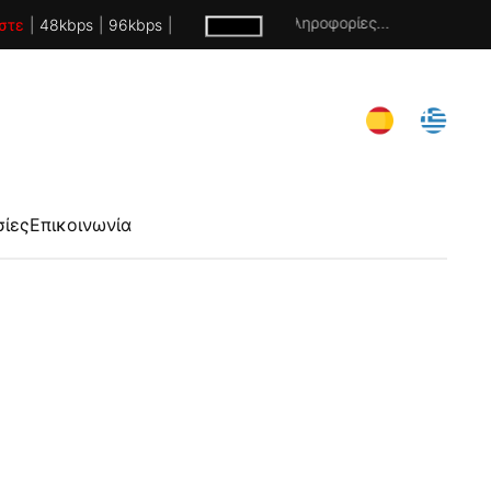
Χωρίς πληροφορίες...
στε
|
48kbps
|
96kbps
|
σίες
Επικοινωνία