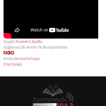
Σειρές:
Kυριακή Βράδυ
Διάρκεια:
38 λεπτά 19 δευτερόλεπτα
Audio:
Ακούστε
Λήψη
Επιστροφή