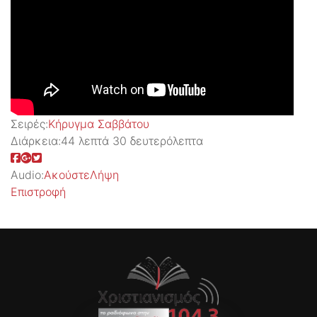
Σειρές:
Kήρυγμα Σαββάτου
Διάρκεια:
44 λεπτά 30 δευτερόλεπτα
Audio:
Ακούστε
Λήψη
Επιστροφή