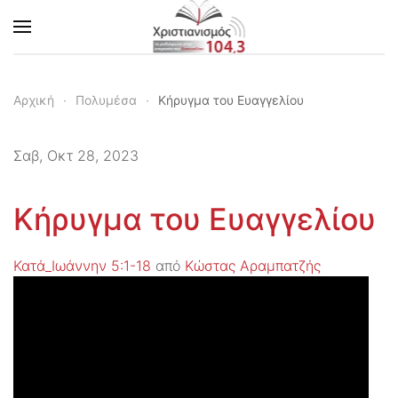
Skip to main content
Αρχική
Πολυμέσα
Κήρυγμα του Ευαγγελίου
Σαβ, Οκτ 28, 2023
Κήρυγμα του Ευαγγελίου
Κατά_Ιωάννην 5:1-18
από
Κώστας Αραμπατζής