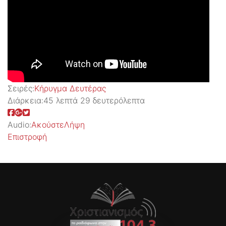
Σειρές:
Kήρυγμα Δευτέρας
Διάρκεια:
45 λεπτά 29 δευτερόλεπτα
Audio:
Ακούστε
Λήψη
Επιστροφή