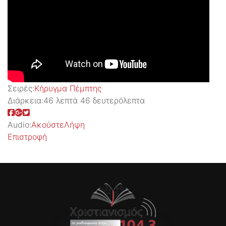
Σειρές:
Kήρυγμα Πέμπτης
Διάρκεια:
46 λεπτά 46 δευτερόλεπτα
Audio:
Ακούστε
Λήψη
Επιστροφή