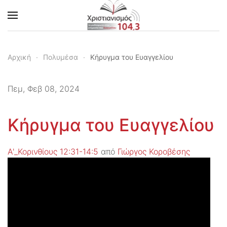
Skip to main content
Αρχική
Πολυμέσα
Κήρυγμα του Ευαγγελίου
Πεμ, Φεβ 08, 2024
Κήρυγμα του Ευαγγελίου
Α'_Κορινθίους 12:31-14:5
από
Γιώργος Κοροβέσης