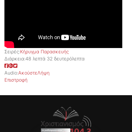
Σειρές:
Kήρυγμα Παρασκευής
Διάρκεια:
48 λεπτά 32 δευτερόλεπτα
Audio:
Ακούστε
Λήψη
Επιστροφή