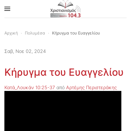
Skip to main content
Αρχική
Πολυμέσα
Κήρυγμα του Ευαγγελίου
Σαβ, Νοε 02, 2024
Κήρυγμα του Ευαγγελίου
Κατά_Λουκάν 10:25-37
από
Αρτέμης Περιστεράκης