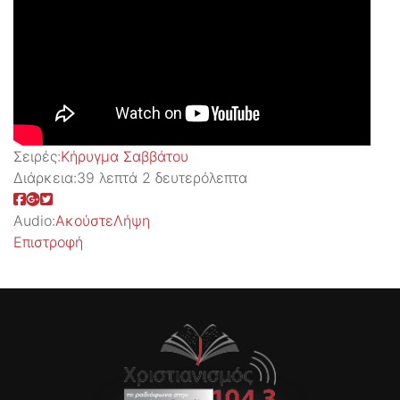
Σειρές:
Kήρυγμα Σαββάτου
Διάρκεια:
39 λεπτά 2 δευτερόλεπτα
Audio:
Ακούστε
Λήψη
Επιστροφή