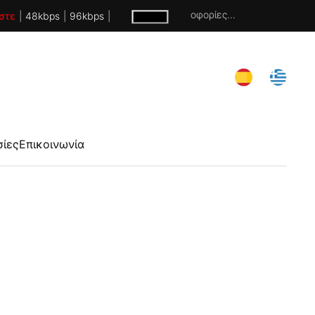
Χωρίς πληροφορίες...
στε
|
48kbps
|
96kbps
|
σίες
Επικοινωνία