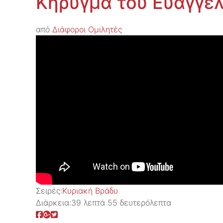
Κήρυγμα του Ευαγγελ
από
Διάφοροι Ομιλητές
Σειρές:
Kυριακή Βράδυ
Διάρκεια:
39 λεπτά 55 δευτερόλεπτα