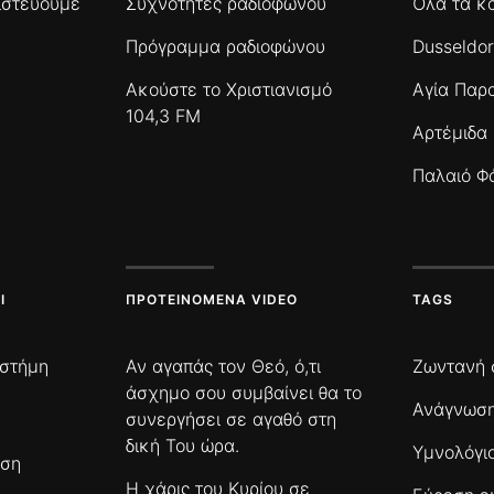
πιστεύουμε
Συχνότητες ραδιοφώνου
Όλα τα κ
Πρόγραμμα ραδιοφώνου
Dusseldor
Ακούστε το Χριστιανισμό
Αγία Παρ
104,3 FM
Αρτέμιδα
Παλαιό Φ
Ι
ΠΡΟΤΕΙΝΌΜΕΝΑ VIDEO
TAGS
ιστήμη
Αν αγαπάς τον Θεό, ό,τι
Ζωντανή 
άσχημο σου συμβαίνει θα το
Ανάγνωση
συνεργήσει σε αγαθό στη
δική Του ώρα.
Υμνολόγι
ωση
Η χάρις του Κυρίου σε