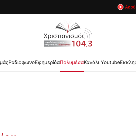
Ακού
εμάς
Ραδιόφωνο
Εφημερίδα
Πολυμέσα
Κανάλι Youtube
Εκκλη