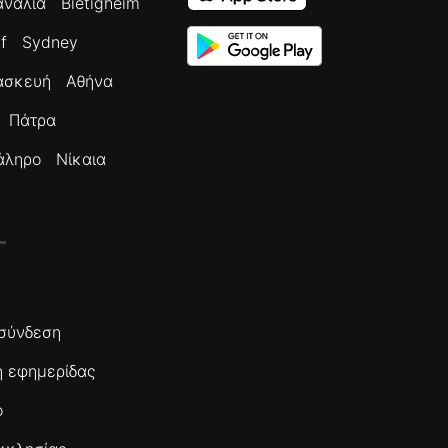
ανάλια
Bietigheim
f
Sydney
ασκευή
Αθήνα
Πάτρα
άληρο
Νίκαια
σύνδεση
 εφημερίδας
ο