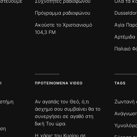
πιστεύουμε
Συχνότητες ραδιοφώνου
Όλα τα κ
Πρόγραμμα ραδιοφώνου
Dusseldor
Ακούστε το Χριστιανισμό
Αγία Παρ
104,3 FM
Αρτέμιδα
Παλαιό Φ
Ι
ΠΡΟΤΕΙΝΌΜΕΝΑ VIDEO
TAGS
ιστήμη
Αν αγαπάς τον Θεό, ό,τι
Ζωντανή 
άσχημο σου συμβαίνει θα το
Ανάγνωση
συνεργήσει σε αγαθό στη
δική Του ώρα.
Υμνολόγι
ωση
Η χάρις του Κυρίου σε