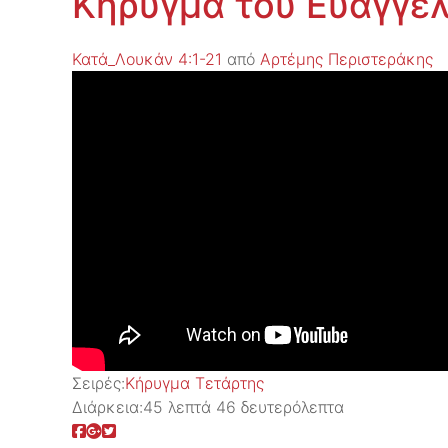
Κήρυγμα του Ευαγγελ
Κατά_Λουκάν 4:1-21
από
Αρτέμης Περιστεράκης
Σειρές:
Kήρυγμα Τετάρτης
Διάρκεια:
45 λεπτά 46 δευτερόλεπτα