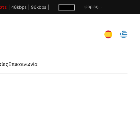
Χωρίς πληροφορίες...
στε
|
48kbps
|
96kbps
|
σίες
Επικοινωνία