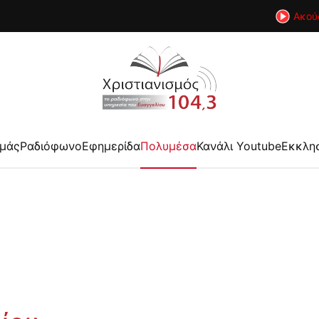
Ακού
εμάς
Ραδιόφωνο
Εφημερίδα
Πολυμέσα
Κανάλι Youtube
Εκκλη