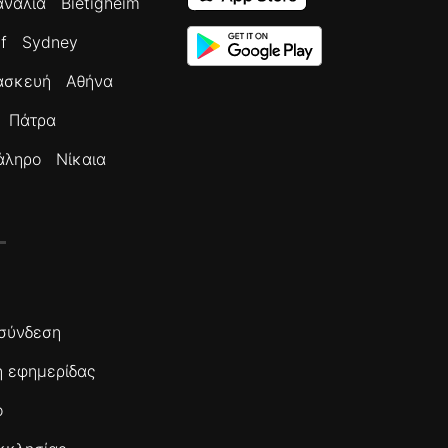
ανάλια
Bietigheim
f
Sydney
ασκευή
Αθήνα
Πάτρα
άληρο
Νίκαια
σύνδεση
 εφημερίδας
ο