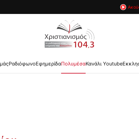
Ακού
εμάς
Ραδιόφωνο
Εφημερίδα
Πολυμέσα
Κανάλι Youtube
Εκκλη