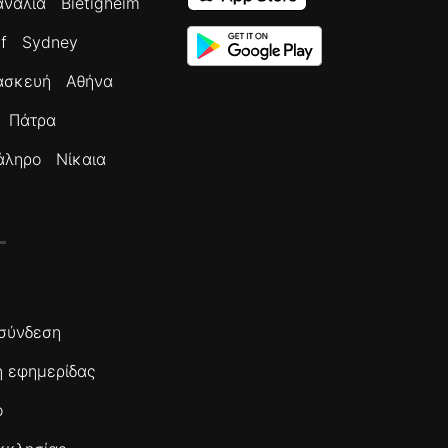
ανάλια
Bietigheim
f
Sydney
ασκευή
Αθήνα
Πάτρα
άληρο
Νίκαια
σύνδεση
 εφημερίδας
ο