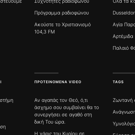
πιστεύουμε
Συχνότητες ραδιοφώνου
Όλα τα κ
Πρόγραμμα ραδιοφώνου
Dusseldor
Ακούστε το Χριστιανισμό
Αγία Παρ
104,3 FM
Αρτέμιδα
Παλαιό Φ
Ι
ΠΡΟΤΕΙΝΌΜΕΝΑ VIDEO
TAGS
ιστήμη
Αν αγαπάς τον Θεό, ό,τι
Ζωντανή 
άσχημο σου συμβαίνει θα το
Ανάγνωση
συνεργήσει σε αγαθό στη
δική Του ώρα.
Υμνολόγι
ωση
Η χάρις του Κυρίου σε