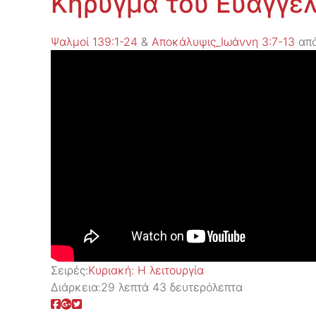
Κήρυγμα του Ευαγγελ
Ψαλμοί 139:1-24
&
Αποκάλυψις_Ιωάννη 3:7-13
απ
Σειρές:
Kυριακή: H λειτουργία
Διάρκεια:
29 λεπτά 43 δευτερόλεπτα