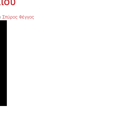
ίου
ό
Σπύρος Φέγγος