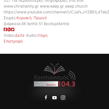
52). Για περισσότερες πληροφορίες στα site:
www.christianity.gr www.eaep.gr eaep.church
https://www.youtube.com/channel/UCJafx_vYZBEILdTeb
Σειρές:
Kυριακή: Πρωινό
Διάρκεια:
38 λεπτά 51 δευτερόλεπτα
Video:
Δείτε
Audio:
Λήψη
Επιστροφή