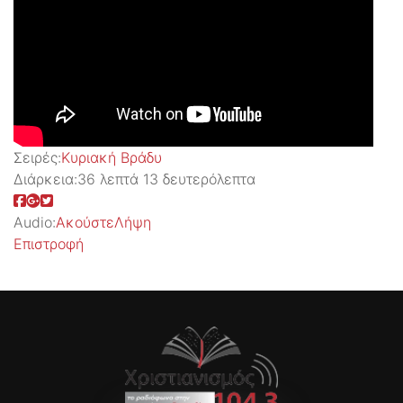
Σειρές:
Kυριακή Βράδυ
Διάρκεια:
36 λεπτά 13 δευτερόλεπτα
Audio:
Ακούστε
Λήψη
Επιστροφή