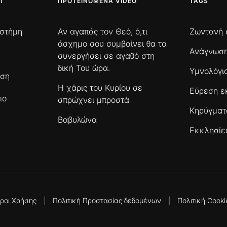
Ι
ΠΡΟΤΕΙΝΌΜΕΝΑ VIDEO
TAGS
ιστήμη
Αν αγαπάς τον Θεό, ό,τι
Ζωντανή 
άσχημο σου συμβαίνει θα το
Ανάγνωση
συνεργήσει σε αγαθό στη
δική Του ώρα.
Υμνολόγι
ωση
Η χάρις του Κυρίου σε
Εύρεση ε
ιο
σπρώχνει μπροστά
Κηρύγμα
Βαβυλώνα
Εκκλησίε
ροι Χρήσης
|
Πολιτική Προστασίας δεδομένων
|
Πολιτική Cooki