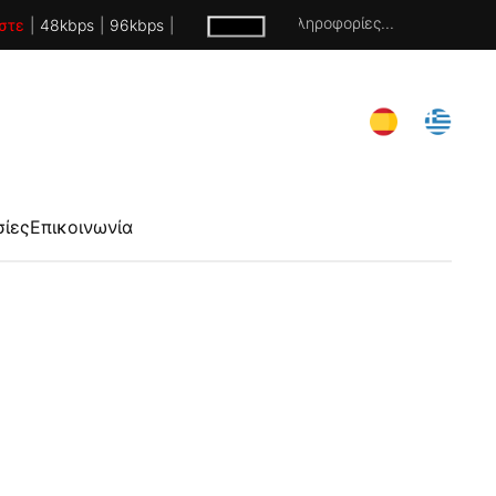
Χωρίς πληροφορίες...
στε
|
48kbps
|
96kbps
|
σίες
Επικοινωνία