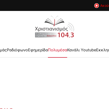
Ακού
εμάς
Ραδιόφωνο
Εφημερίδα
Πολυμέσα
Κανάλι Youtube
Εκκλη