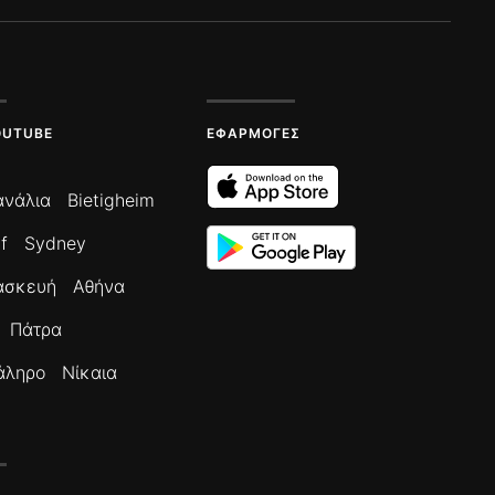
OUTUBE
ΕΦΑΡΜΟΓΈΣ
ανάλια
Bietigheim
f
Sydney
ασκευή
Αθήνα
Πάτρα
άληρο
Νίκαια