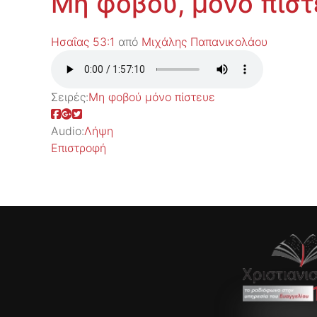
Μη φοβού, μόνο πίστ
Ησαΐας 53:1
από
Μιχάλης Παπανικολάου
Σειρές:
Μη φοβού μόνο πίστευε
Audio:
Λήψη
Επιστροφή