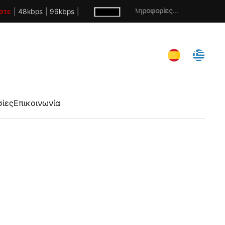
Χωρίς πληροφορίες...
στε
|
48kbps
|
96kbps
|
σίες
Επικοινωνία