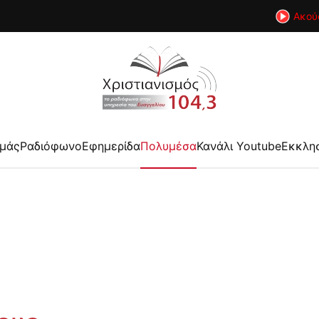
Ακού
εμάς
Ραδιόφωνο
Εφημερίδα
Πολυμέσα
Κανάλι Youtube
Εκκλη