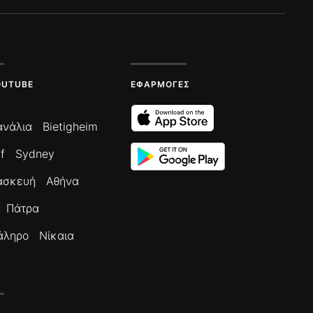
OUTUBE
ΕΦΑΡΜΟΓΈΣ
ανάλια
Bietigheim
f
Sydney
ασκευή
Αθήνα
Πάτρα
άληρο
Νίκαια