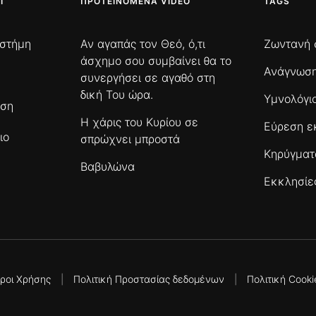
Ι
ΠΡΟΤΕΙΝΌΜΕΝΑ VIDEO
TAGS
ιστήμη
Αν αγαπάς τον Θεό, ό,τι
Ζωντανή 
άσχημο σου συμβαίνει θα το
Ανάγνωση
συνεργήσει σε αγαθό στη
δική Του ώρα.
Υμνολόγι
ωση
Η χάρις του Κυρίου σε
Εύρεση ε
ιο
σπρώχνει μπροστά
Κηρύγμα
Βαβυλώνα
Εκκλησίε
ροι Χρήσης
|
Πολιτική Προστασίας δεδομένων
|
Πολιτική Cooki