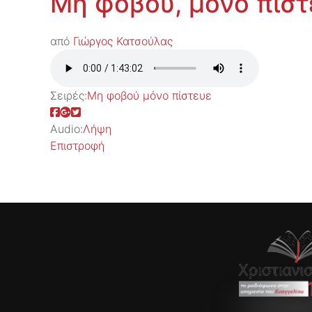
Μη φοβού, μόνο πίστ
από
Γιώργος Κατσούλας
Σειρές:
Μη φοβού μόνο πίστευε
Audio:
Λήψη
Επιστροφή