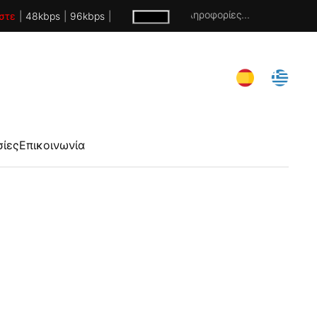
Χωρίς πληροφορίες...
στε
|
48kbps
|
96kbps
|
σίες
Επικοινωνία