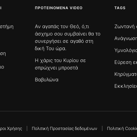
Ι
ΠΡΟΤΕΙΝΌΜΕΝΑ VIDEO
TAGS
ιστήμη
Αν αγαπάς τον Θεό, ό,τι
Ζωντανή 
άσχημο σου συμβαίνει θα το
Ανάγνωση
συνεργήσει σε αγαθό στη
δική Του ώρα.
Υμνολόγι
ωση
Η χάρις του Κυρίου σε
Εύρεση ε
ιο
σπρώχνει μπροστά
Κηρύγμα
Βαβυλώνα
Εκκλησίε
ροι Χρήσης
|
Πολιτική Προστασίας δεδομένων
|
Πολιτική Cooki