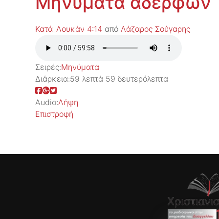
Μηνύματα αδερφών
Κατά_Λουκάν 4:14
από
Λάζαρος Σούγαρης
Σειρές:
Μηνύματα
Διάρκεια:
59 λεπτά 59 δευτερόλεπτα
Audio:
Λήψη
Επιστροφή