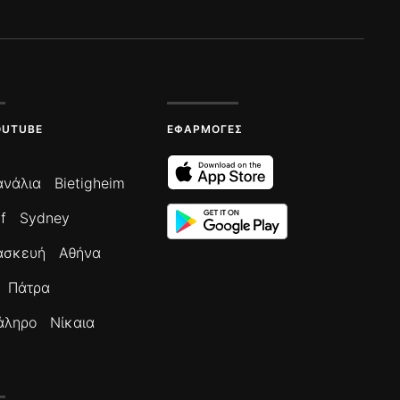
OUTUBE
ΕΦΑΡΜΟΓΈΣ
ανάλια
Bietigheim
f
Sydney
ασκευή
Αθήνα
Πάτρα
άληρο
Νίκαια