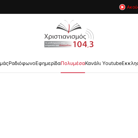
Ακού
εμάς
Ραδιόφωνο
Εφημερίδα
Πολυμέσα
Κανάλι Youtube
Εκκλη