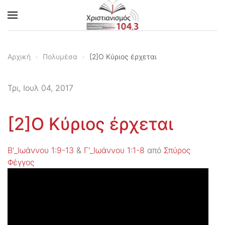
Skip to main content
Αρχική
Πολυμέσα
[2]Ο Κύριος έρχεται
Τρι, Ιουλ 04, 2017
[2]Ο Κύριος έρχεται
Β'_Ιωάννου 1:9-13
&
Γ'_Ιωάννου 1:1-8
από
Σπύρος
Φέγγος