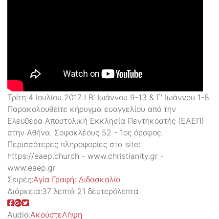
Τρίτη 4 Ιουλίου 2017 Ι Β' Ιωάννου 9-13 & Γ' Ιωάννου 1-8
Παρακολουθείτε κήρυγμα ευαγγελίου από την
Ελευθέρα Αποστολική Εκκλησία Πεντηκοστής (ΕΑΕΠ)
στην Αθήνα. Σοφοκλέους 52 - 1ος όροφος.
Περισσότερες πληροφορίες στα site:
https://eaep.church - www.christianity.gr -
www.eaep.gr
Σειρές:
Aγία Γραφή: Διδασκαλία
Διάρκεια:
37 λεπτά 21 δευτερόλεπτα
Audio:
Ακούστε
Λήψη