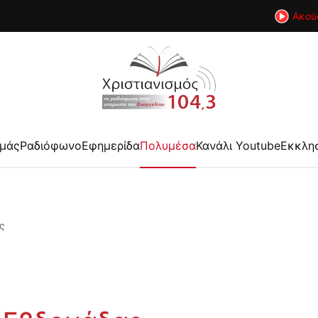
Ακού
εμάς
Ραδιόφωνο
Εφημερίδα
Πολυμέσα
Κανάλι Youtube
Εκκλη
ς