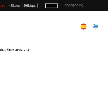
Χωρίς πληροφορίες...
στε
|
48kbps
|
96kbps
|
σίες
Επικοινωνία