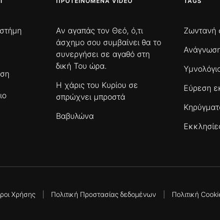
Ι
ΠΡΟΤΕΙΝΌΜΕΝΑ VIDEO
TAGS
ιστήμη
Αν αγαπάς τον Θεό, ό,τι
Ζωντανή 
άσχημο σου συμβαίνει θα το
Ανάγνωση
συνεργήσει σε αγαθό στη
δική Του ώρα.
Υμνολόγι
ωση
Η χάρις του Κυρίου σε
Εύρεση ε
ιο
σπρώχνει μπροστά
Κηρύγμα
Βαβυλώνα
Εκκλησίε
ροι Χρήσης
|
Πολιτική Προστασίας δεδομένων
|
Πολιτική Cooki