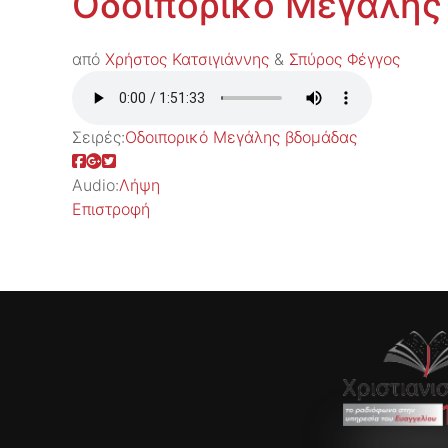
Οδοιπορικό Μεγάλης
από
Χρήστος Κατσιγιάννης
&
Σπύρος Φέγγος
Σειρές:
Οδοιπορικό Μεγάλης βδομάδας
Audio:
Λήψη
Επιστροφή