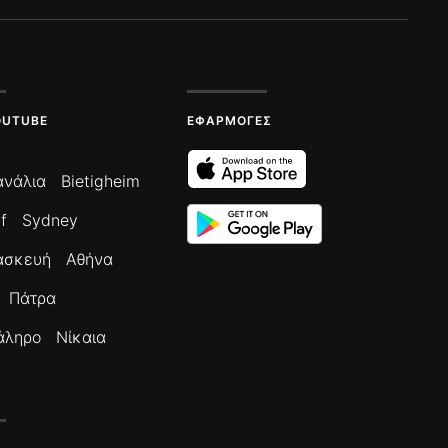
OUTUBE
ΕΦΑΡΜΟΓΈΣ
ανάλια
Bietigheim
f
Sydney
ασκευή
Αθήνα
Πάτρα
άληρο
Νίκαια